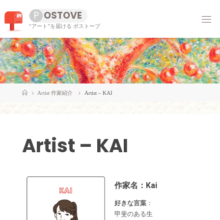
コ
P
O
S
T
O
V
E
ン
“アート”を届ける ポストーブ
テ
ン
ツ
へ
ス
キ
ッ
ホ
Artist 作家紹介
Artist – KAI
プ
ー
ム
Artist – KAI
作家名：Kai
好きな言葉
：
甲斐のある生