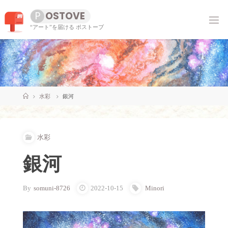
コ
P
O
S
T
O
V
E
ン
“アート”を届ける ポストーブ
テ
ン
ツ
へ
ス
キ
ッ
ホ
水彩
銀河
プ
ー
ム
水彩
銀河
By
somuni-8726
2022-10-15
Minori