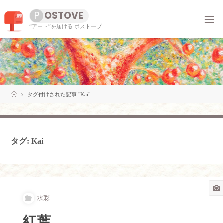
コ
P
O
S
T
O
V
E
ン
“アート”を届ける ポストーブ
テ
ン
ツ
へ
ス
キ
ッ
ホ
タグ付けされた記事 "Kai"
プ
ー
ム
タグ:
Kai
水彩
紅葉