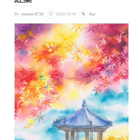
By
somuni-8726
2020-12-10
Kai